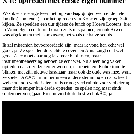
X-it: optreden met eerste eigen nummer
Was ik er de vorige keer niet bij, vandaag gingen we met de hele
familie (+ annexen) naar het optreden van Kobe en zijn groep X-it
kijken. Ze speelden een uur tijdens de lunch op Hoeve Lootens, hier
in Wondelgem centrum. Ik nam zelfs ons pa mee, en ook Arwen
was afgekomen met haar zussen, net zoals de halve scouts.
Ik zal misschien bevooroordeeld zijn, maar ik vond hen echt wel
goed, ja. Ze speelden de zachtere covers en Anna zingt echt wel
goed. Alec moet daar nog iets meer bij durven, maar
instrumentbeheersing hebben ze echt wel. Nu alleen nog vaker
optreden dat ze zelfzekerder worden, en repeteren. Kobe stond te
blinken met zijn nieuwe basgitaar, maar ook de oude was mee, want
ze spelen Ã©Ã©n nummer in een andere stemming en dat scheelt
wel een hoop werk. Uiteraard is er nog veel ruimte voor verbetering,
maar dit is amper hun derde optreden, ze spelen nog maar sinds
september vorig jaar. En dan vind ik dit best wel okÃ©, ja.