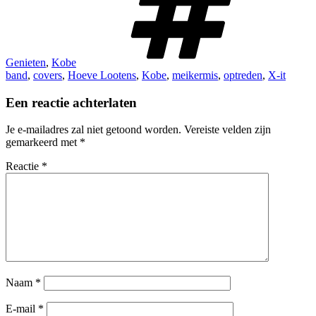
Genieten
,
Kobe
band
,
covers
,
Hoeve Lootens
,
Kobe
,
meikermis
,
optreden
,
X-it
Een reactie achterlaten
Je e-mailadres zal niet getoond worden.
Vereiste velden zijn
gemarkeerd met
*
Reactie
*
Naam
*
E-mail
*