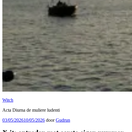
Witch
Acta Diurna de muliere ludenti
Geplaatst
03/05/2026
10/05/2026
door
Gudrun
op