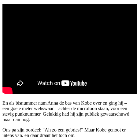
En als bisnummer nam Anna de bas van Kobe over en ging hij –
een goeie meter weliswaar – achter de microfoon staan, voor een
stevig punknummer. Gelukkig had hij zijn publiek gewaarschuwd,
maar dan nog.
Ons pa zijn oordeel: “Ah zo een gebries!” Maar Kobe genoot er
intens van, en daar draait het toch om.