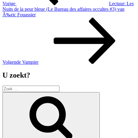
Vorige
Lectuur: Les
Nuits de la peur bleue (Le Bureau des affaires occultes #3) van
Ã‰ric Fouassier
Volgend
bericht
Volgende
Vampire
U zoekt?
Zoek
naar:
Zoek