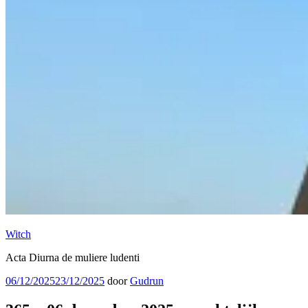
Witch
Acta Diurna de muliere ludenti
Geplaatst
06/12/2025
23/12/2025
door
Gudrun
op