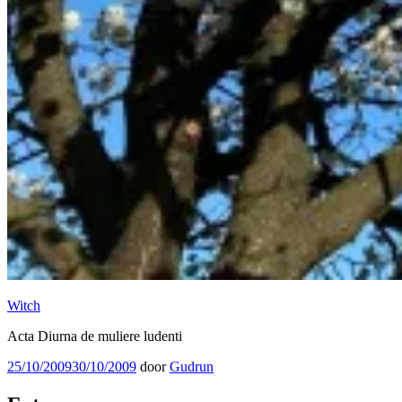
Witch
Acta Diurna de muliere ludenti
Geplaatst
25/10/2009
30/10/2009
door
Gudrun
op