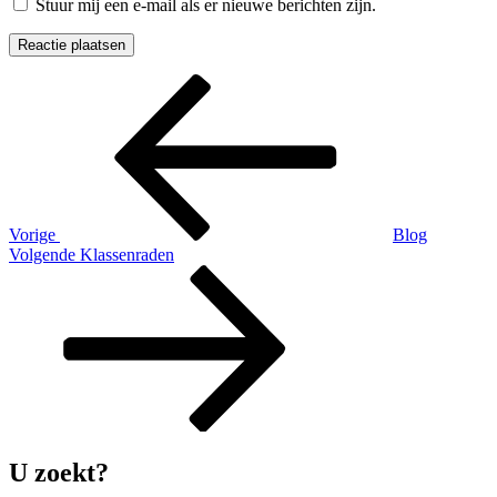
Stuur mij een e-mail als er nieuwe berichten zijn.
Berichtnavigatie
Vorig
bericht
Vorige
Blog
Volgend
Volgende
Klassenraden
bericht
U zoekt?