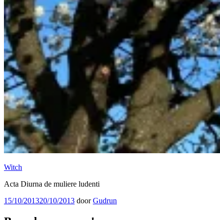
Witch
Acta Diurna de muliere ludenti
Geplaatst
15/10/2013
20/10/2013
door
Gudrun
op