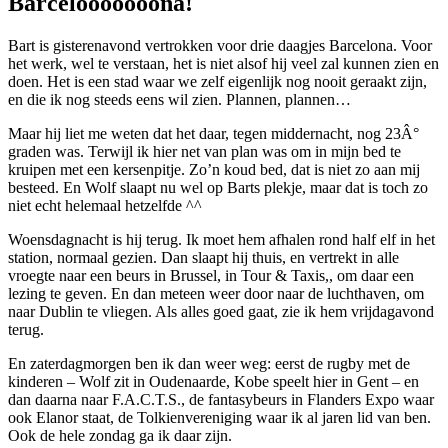
Barcelooooooona!
Bart is gisterenavond vertrokken voor drie daagjes Barcelona. Voor
het werk, wel te verstaan, het is niet alsof hij veel zal kunnen zien en
doen. Het is een stad waar we zelf eigenlijk nog nooit geraakt zijn,
en die ik nog steeds eens wil zien. Plannen, plannen…
Maar hij liet me weten dat het daar, tegen middernacht, nog 23Â°
graden was. Terwijl ik hier net van plan was om in mijn bed te
kruipen met een kersenpitje. Zo’n koud bed, dat is niet zo aan mij
besteed. En Wolf slaapt nu wel op Barts plekje, maar dat is toch zo
niet echt helemaal hetzelfde ^^
Woensdagnacht is hij terug. Ik moet hem afhalen rond half elf in het
station, normaal gezien. Dan slaapt hij thuis, en vertrekt in alle
vroegte naar een beurs in Brussel, in Tour & Taxis,, om daar een
lezing te geven. En dan meteen weer door naar de luchthaven, om
naar Dublin te vliegen. Als alles goed gaat, zie ik hem vrijdagavond
terug.
En zaterdagmorgen ben ik dan weer weg: eerst de rugby met de
kinderen – Wolf zit in Oudenaarde, Kobe speelt hier in Gent – en
dan daarna naar F.A.C.T.S., de fantasybeurs in Flanders Expo waar
ook Elanor staat, de Tolkienvereniging waar ik al jaren lid van ben.
Ook de hele zondag ga ik daar zijn.