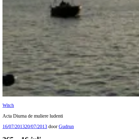
Witch
Acta Diurna de muliere ludenti
Geplaatst
16/07/2013
20/07/2013
door
Gudrun
op