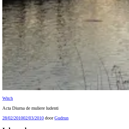
Witch
Acta Diurna de muliere ludenti
Geplaatst
28/02/2010
02/03/2010
door
Gudrun
op