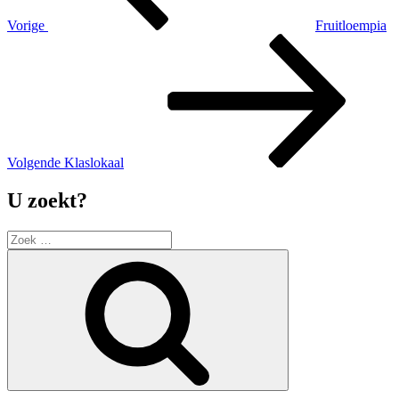
Vorige
Fruitloempia
Volgend
bericht
Volgende
Klaslokaal
U zoekt?
Zoek
naar:
Zoek