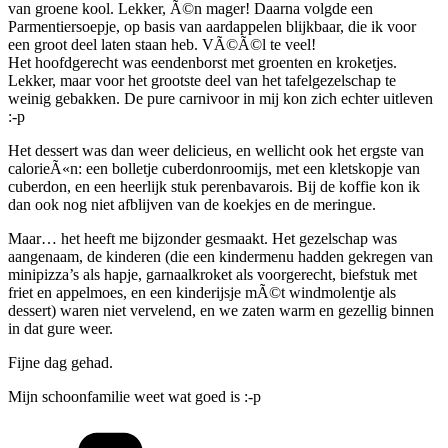
van groene kool. Lekker, Ã©n mager! Daarna volgde een
Parmentiersoepje, op basis van aardappelen blijkbaar, die ik voor
een groot deel laten staan heb. VÃ©Ã©l te veel!
Het hoofdgerecht was eendenborst met groenten en kroketjes.
Lekker, maar voor het grootste deel van het tafelgezelschap te
weinig gebakken. De pure carnivoor in mij kon zich echter uitleven
:-p
Het dessert was dan weer delicieus, en wellicht ook het ergste van
calorieÃ«n: een bolletje cuberdonroomijs, met een kletskopje van
cuberdon, en een heerlijk stuk perenbavarois. Bij de koffie kon ik
dan ook nog niet afblijven van de koekjes en de meringue.
Maar… het heeft me bijzonder gesmaakt. Het gezelschap was
aangenaam, de kinderen (die een kindermenu hadden gekregen van
minipizza’s als hapje, garnaalkroket als voorgerecht, biefstuk met
friet en appelmoes, en een kinderijsje mÃ©t windmolentje als
dessert) waren niet vervelend, en we zaten warm en gezellig binnen
in dat gure weer.
Fijne dag gehad.
Mijn schoonfamilie weet wat goed is :-p
Categorieën