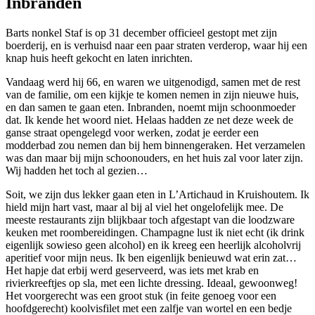
Inbranden
Barts nonkel Staf is op 31 december officieel gestopt met zijn
boerderij, en is verhuisd naar een paar straten verderop, waar hij een
knap huis heeft gekocht en laten inrichten.
Vandaag werd hij 66, en waren we uitgenodigd, samen met de rest
van de familie, om een kijkje te komen nemen in zijn nieuwe huis,
en dan samen te gaan eten. Inbranden, noemt mijn schoonmoeder
dat. Ik kende het woord niet. Helaas hadden ze net deze week de
ganse straat opengelegd voor werken, zodat je eerder een
modderbad zou nemen dan bij hem binnengeraken. Het verzamelen
was dan maar bij mijn schoonouders, en het huis zal voor later zijn.
Wij hadden het toch al gezien…
Soit, we zijn dus lekker gaan eten in L’Artichaud in Kruishoutem. Ik
hield mijn hart vast, maar al bij al viel het ongelofelijk mee. De
meeste restaurants zijn blijkbaar toch afgestapt van die loodzware
keuken met roombereidingen. Champagne lust ik niet echt (ik drink
eigenlijk sowieso geen alcohol) en ik kreeg een heerlijk alcoholvrij
aperitief voor mijn neus. Ik ben eigenlijk benieuwd wat erin zat…
Het hapje dat erbij werd geserveerd, was iets met krab en
rivierkreeftjes op sla, met een lichte dressing. Ideaal, gewoonweg!
Het voorgerecht was een groot stuk (in feite genoeg voor een
hoofdgerecht) koolvisfilet met een zalfje van wortel en een bedje