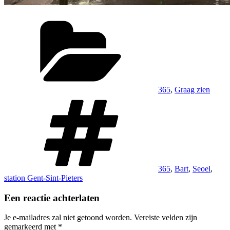
Categorieën
365
,
Graag zien
Tags
365
,
Bart
,
Seoel
,
station Gent-Sint-Pieters
Een reactie achterlaten
Je e-mailadres zal niet getoond worden.
Vereiste velden zijn
gemarkeerd met
*