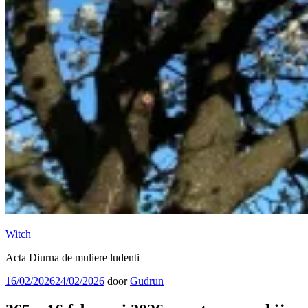
Witch
Acta Diurna de muliere ludenti
Geplaatst
16/02/2026
24/02/2026
door
Gudrun
op