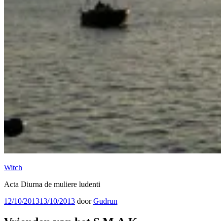
Witch
Acta Diurna de muliere ludenti
Geplaatst
12/10/2013
13/10/2013
door
Gudrun
op