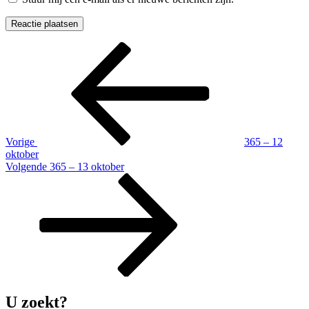
Berichtnavigatie
Vorig
bericht
Vorige
365 – 12
oktober
Volgend
Volgende
365 – 13 oktober
bericht
U zoekt?