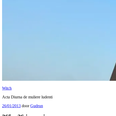
Witch
Acta Diurna de muliere ludenti
Geplaatst
26/01/2013
door
Gudrun
op