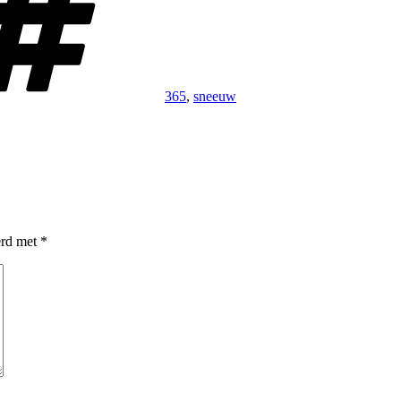
365
,
sneeuw
erd met
*