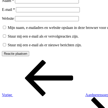
Naam
*
E-mail
*
Website
Mijn naam, e-mailadres en website opslaan in deze browser voor d
Stuur mij een e-mail als er vervolgreacties zijn.
Stuur mij een e-mail als er nieuwe berichten zijn.
Berichtnavigatie
Vorig
bericht
Vorige
Aardperensoe
Volgend
bericht