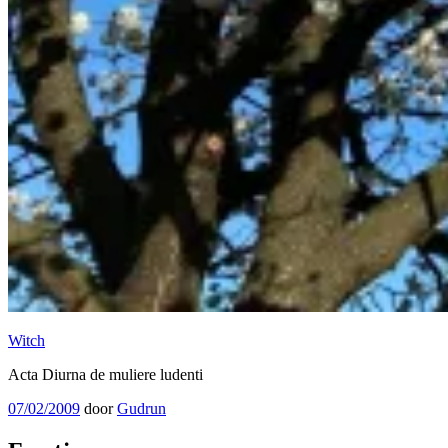
Witch
Acta Diurna de muliere ludenti
Geplaatst
07/02/2009
door
Gudrun
op