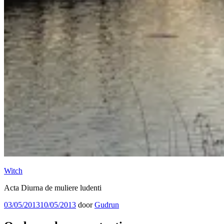
Witch
Acta Diurna de muliere ludenti
Geplaatst
03/05/2013
10/05/2013
door
Gudrun
op