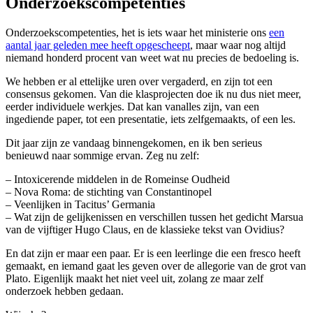
Onderzoekscompetenties
Onderzoekscompetenties, het is iets waar het ministerie ons
een
aantal jaar geleden mee heeft opgescheept
, maar waar nog altijd
niemand honderd procent van weet wat nu precies de bedoeling is.
We hebben er al ettelijke uren over vergaderd, en zijn tot een
consensus gekomen. Van die klasprojecten doe ik nu dus niet meer,
eerder individuele werkjes. Dat kan vanalles zijn, van een
ingediende paper, tot een presentatie, iets zelfgemaakts, of een les.
Dit jaar zijn ze vandaag binnengekomen, en ik ben serieus
benieuwd naar sommige ervan. Zeg nu zelf:
– Intoxicerende middelen in de Romeinse Oudheid
– Nova Roma: de stichting van Constantinopel
– Veenlijken in Tacitus’ Germania
– Wat zijn de gelijkenissen en verschillen tussen het gedicht Marsua
van de vijftiger Hugo Claus, en de klassieke tekst van Ovidius?
En dat zijn er maar een paar. Er is een leerlinge die een fresco heeft
gemaakt, en iemand gaat les geven over de allegorie van de grot van
Plato. Eigenlijk maakt het niet veel uit, zolang ze maar zelf
onderzoek hebben gedaan.