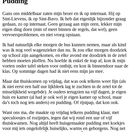
Pudding
Gans ons middelbaar zaten mijn broer en ik op internaat. Hij op
Sint-Lievens, ik op Sint-Bavo. Ik heb dat eigenlijk bijzonder graag
gedaan, zo op internaat. Geen gezaag aan mijn oren, lekker mijn
eigen ding doen (min of meer binnen de regels, dat wel), geen
vervoersproblemen, en niet vroeg opstaan.
Ik had natuurlijk elke morgen de bus kunnen nemen, maar als kind
was ik nog veel wagenzieker dan nu. Ik zou elke morgen doodziek
op school zijn aangekomen, en elke avond me doodziek in de zetel
hebben moeten ploffen. Nu hoefde ik enkel de trap af, kon ik mijn
voeten onder tafel steken voor ontbijt, en kon ik binnendoor naar de
klas. Op sommige dagen had ik niet eens mijn jas mee.
Maar dat thuiskomen op vrijdag, dat was ook telkens weer fijn (als
ik niet eerst een half uur lijkbleek lag te zuchten in de zetel tot de
misselijkheid wegebde). Je ouders terugzien na vijf dagen, je eigen
huis en kamer (al had je ook wel je eigen kamer op school, maar
da’s toch nog iets anders) en pudding. Of rijstpap, dat kon ook.
Want ons ma, die maakte op vrijdag telkens pudding klaar, met
speculoosjes of rozijntjes, tegen dat wij rond een uur of vijf
thuiskwamen. Nog altijd heeft huisgemaakte pudding met koekjes
voor mij iets ongelofelijk huiselijks, warms en geborgens. Nog net