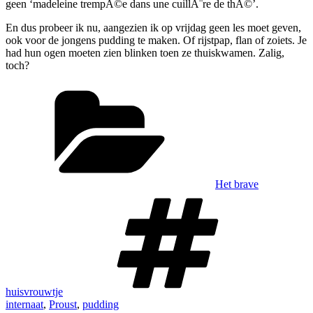
geen ‘madeleine trempÃ©e dans une cuillÃ¨re de thÃ©’.
En dus probeer ik nu, aangezien ik op vrijdag geen les moet geven,
ook voor de jongens pudding te maken. Of rijstpap, flan of zoiets. Je
had hun ogen moeten zien blinken toen ze thuiskwamen. Zalig,
toch?
Categorieën
Het brave
Tags
huisvrouwtje
internaat
,
Proust
,
pudding