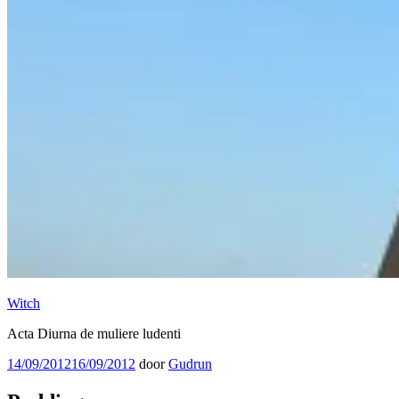
Witch
Acta Diurna de muliere ludenti
Geplaatst
14/09/2012
16/09/2012
door
Gudrun
op