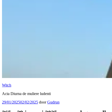
Witch
Acta Diurna de muliere ludenti
Geplaatst
29/01/2025
02/02/2025
door
Gudrun
op