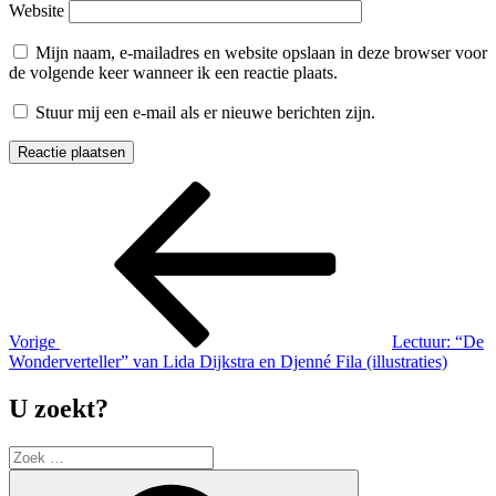
Website
Mijn naam, e-mailadres en website opslaan in deze browser voor
de volgende keer wanneer ik een reactie plaats.
Stuur mij een e-mail als er nieuwe berichten zijn.
Berichtnavigatie
Vorig
bericht
Vorige
Lectuur: “De
Wonderverteller” van Lida Dijkstra en Djenné Fila (illustraties)
U zoekt?
Zoek
naar:
Zoek